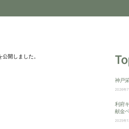
To
を公開しました。
神戸
2026年
利府
献金
2025年