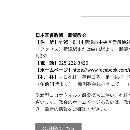
日本基督教団 新潟教会
【住 所】
〒951-8114 新潟市中央区営所通2番
〈アクセス〉新潟駅または白山駅より、新潟
歩3分
【電 話】
025-222-3420
【ホームページ】
https://www.facebook.com/n
【礼 拝】
主日礼拝 毎週日曜 第一礼拝（午
（午前11時より） 新潟教会礼拝堂にて （
※新型コロナウィルス感染拡大に伴い、礼拝
ざいます。教会のホームページあるいは、教
き、最新の情報をご確認ください。
公式HPはこちら