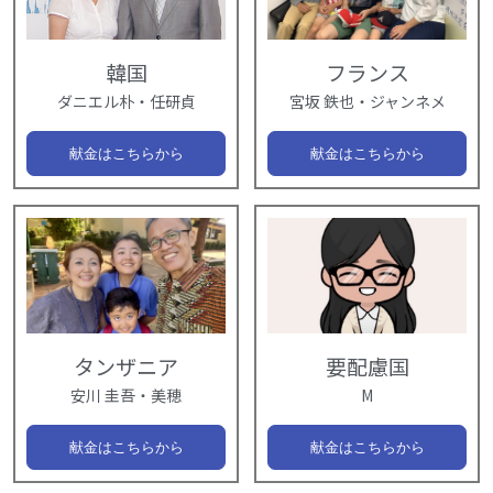
韓国
フランス
ダニエル朴・任研貞
宮坂 鉄也・ジャンネメ
献金はこちらから
献金はこちらから
タンザニア
要配慮国
安川 圭吾・美穂
M
献金はこちらから
献金はこちらから