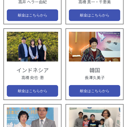
高井 ヘラー由紀
高橋 真一・千恵美
献金はこちらから
献金はこちらから
インドネシア
韓国
高橋 央也·恵
長澤久美子
献金はこちらから
献金はこちらから