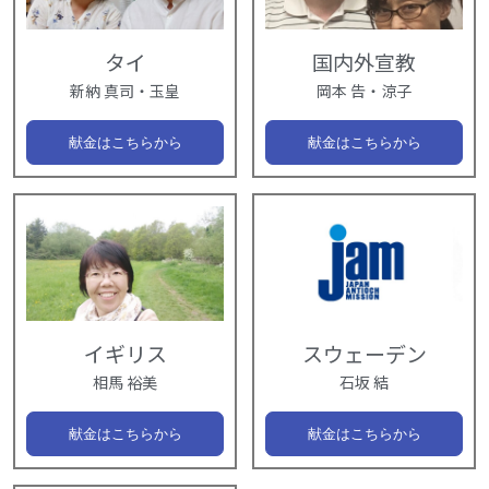
タイ
国内外宣教
新納 真司・玉皇
岡本 告・涼子
献金はこちらから
献金はこちらから
イギリス
スウェーデン
相馬 裕美
石坂 結
献金はこちらから
献金はこちらから