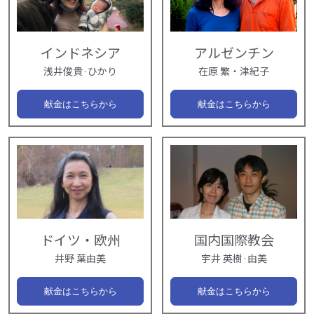
インドネシア
アルゼンチン
浅井俊貴·ひかり
在原 繁・津紀子
献金はこちらから
献金はこちらから
ドイツ・欧州
国内国際教会
井野 葉由美
宇井 英樹·由美
献金はこちらから
献金はこちらから