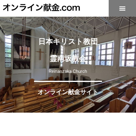
霊南坂教会
オンライン献金TOP
日本キリスト教団
霊南坂教会
Reinanzaka Church
オンライン献金サイト